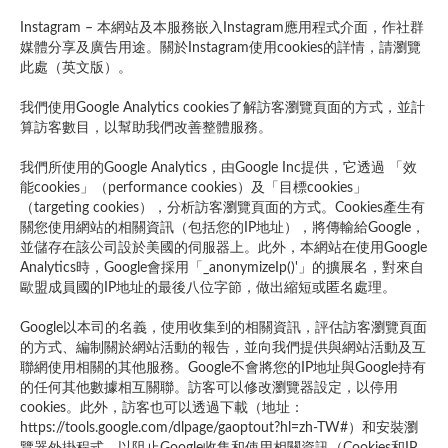
Instagram – 本網站及本服務嵌入Instagram應用程式介面，作社群
媒體分享及廣告用途。關於Instagram使用cookies的詳情，請瀏覽
此處（英文版）。
我們使用Google Analytics cookies了解訪客瀏覽頁面的方式，並計
算訪客數目，以幫助我們改善整體服務。
我們所使用的Google Analytics，由Google Inc提供，它透過 「效
能cookies」（performance cookies）及「目標cookies」
（targeting cookies），分析訪客瀏覽頁面的方式。Cookies產生有
關您使用網站的相關資訊（包括您的IP地址），將傳輸給Google，
並儲存在該公司設於美國的伺服器上。此外，本網站在使用Google
Analytics時，Google會採用「_anonymizeIp()'」的擴展名，對來自
歐盟成員國的IP地址的最後八位字節，做出縮短或匿名處理。
Google以本司的名義，使用收集到的相關資訊，評估訪客瀏覽頁面
的方式、編制關於網站活動的報告，並向我們提供與網站活動及互
聯網使用相關的其他服務。Google不會將您的IP地址與Google持有
的任何其他數據相互關聯。訪客可以修改瀏覽器設定，以停用
cookies。此外，訪客也可以透過下載（地址：
https://tools.google.com/dlpage/gaoptout?hl=zh-TW#）和安裝瀏