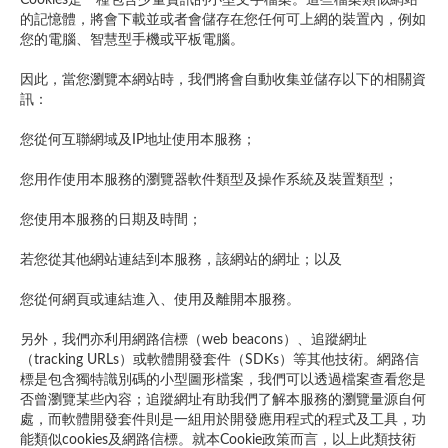
Cookies是一種包含少量資訊的小型文字檔案。這些檔案類似網站
的記憶體，將會下載並或者會儲存在您任何可上網的裝置內，例如
您的電腦、智慧型手機或平板電腦。
因此，當您瀏覽本網站時，我們將會自動收集並儲存以下的相關資
訊：
您從何互聯網域及IP地址使用本服務；
您用作使用本服務的瀏覽器軟件類型及操作系統及裝置類型；
您使用本服務的日期及時間；
若您從其他網站連結到本服務，該網站的網址；以及
您從何網頁或連結進入、使用及離開本服務。
另外，我們亦利用網路信標（web beacons）、追蹤網址
（tracking URLs）或軟體開發套件（SDKs）等其他技術。網路信
標是包含獨特識別碼的小型圖形檔案，我們可以透過檔案查看您是
否曾瀏覽某些內容；追蹤網址有助我們了解本服務的瀏覽量源自何
處，而軟體開發套件則是一組用於開發應用程式的程式及工具，功
能類似cookies及網路信標。就本Cookie政策而言，以上此類技術